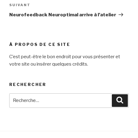
Article
SUIVANT
suivant
Neurofeedback Neuroptimal arrive à l’atelier
À PROPOS DE CE SITE
C’est peut-être le bon endroit pour vous présenter et
votre site ou insérer quelques crédits.
RECHERCHER
Recherche
Reche
pour
: