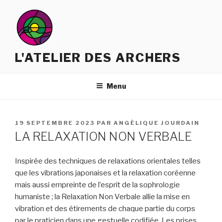
Aller
au
contenu
principal
L'ATELIER DES ARCHERS
Menu
PUBLIÉ
19 SEPTEMBRE 2023
PAR
ANGÉLIQUE JOURDAIN
LE
LA RELAXATION NON VERBALE
Inspirée des techniques de relaxations orientales telles
que les vibrations japonaises et la relaxation coréenne
mais aussi empreinte de l’esprit de la sophrologie
humaniste ; la Relaxation Non Verbale allie la mise en
vibration et des étirements de chaque partie du corps
par le praticien dans une gestuelle codifiée. Les prises