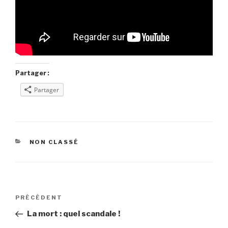
Partager :
Partager
CATÉGORIES
NON CLASSÉ
Navigation
Article
PRÉCÉDENT
de
précédent
La mort : quel scandale !
l’article