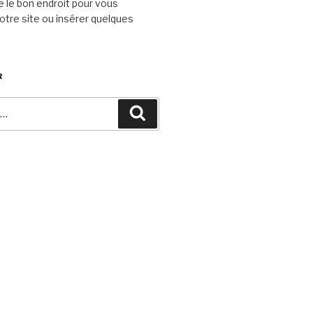
e le bon endroit pour vous
otre site ou insérer quelques
R
Recherche