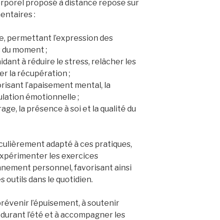
orel proposé à distance repose sur
ntaires :
te, permettant l’expression des
s du moment ;
idant à réduire le stress, relâcher les
r la récupération ;
orisant l’apaisement mental, la
ulation émotionnelle ;
age, la présence à soi et la qualité du
iculièrement adapté à ces pratiques,
’expérimenter les exercices
nement personnel, favorisant ainsi
s outils dans le quotidien.
évenir l’épuisement, à soutenir
 durant l’été et à accompagner les