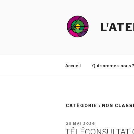
Aller
au
contenu
L'AT
principal
Accueil
Qui sommes-nous ?
CATÉGORIE :
NON CLASS
PUBLIÉ
29 MAI 2026
LE
TÉLÉCONSULTATI