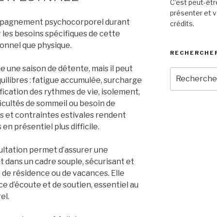
C’est peut-êtr
présenter et v
mpagnement psychocorporel durant
crédits.
r les besoins spécifiques de cette
ionnel que physique.
RECHERCHE
 une saison de détente, mais il peut
Recherche
ilibres : fatigue accumulée, surcharge
pour
fication des rythmes de vie, isolement,
:
ficultés de sommeil ou besoin de
 et contraintes estivales rendent
en présentiel plus difficile.
ultation permet d’assurer une
dans un cadre souple, sécurisant et
eu de résidence ou de vacances. Elle
ce d’écoute et de soutien, essentiel au
el.