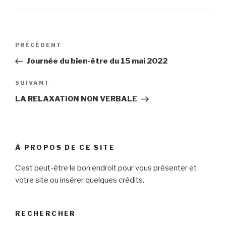
Navigation
Article
PRÉCÉDENT
de
précédent
Journée du bien-être du 15 mai 2022
l’article
Article
SUIVANT
suivant
LA RELAXATION NON VERBALE
À PROPOS DE CE SITE
C’est peut-être le bon endroit pour vous présenter et
votre site ou insérer quelques crédits.
RECHERCHER