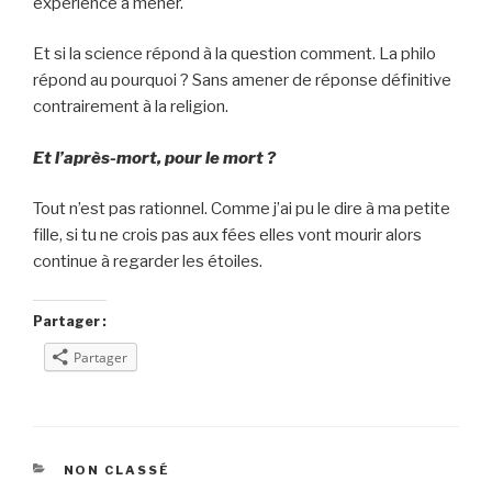
expérience à mener.
Et si la science répond à la question comment. La philo
répond au pourquoi ? Sans amener de réponse définitive
contrairement à la religion.
Et l’après-mort, pour le mort ?
Tout n’est pas rationnel. Comme j’ai pu le dire à ma petite
fille, si tu ne crois pas aux fées elles vont mourir alors
continue à regarder les étoiles.
Partager :
Partager
CATÉGORIES
NON CLASSÉ