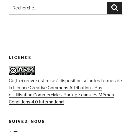
Recherche
Reche
pour
:
LICENCE
Ce(tte) œuvre est mise à disposition selon les termes de
la
Licence Creative Commons Attribution - Pas
d’Utilisation Commerciale - Partage dans les Mêmes
Conditions 4.0 International
SUIVEZ-NOUS
Twitter