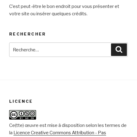
C’est peut-être le bon endroit pour vous présenter et
votre site ou insérer quelques crédits.
RECHERCHER
Recherche
Reche
pour
:
LICENCE
Ce(tte) œuvre est mise à disposition selon les termes de
la
Licence Creative Commons Attribution - Pas